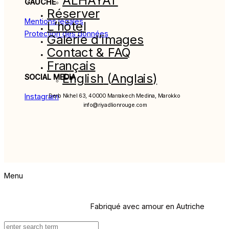
ALHAYAT
GAUCHE
Réserver
Mentions légales
L’hôtel
Protection des données
Galerie d’images
Contact & FAQ
Français
English
(
Anglais
)
SOCIAL MEDIA
Instagram
Derb Nkhel 63, 40000 Marrakech Medina, Marokko
info@riyadlionrouge.com
Fabriqué avec amour en Autriche