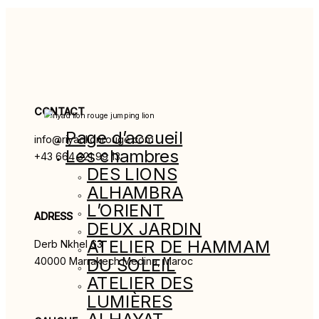
CONTACT
Page d’accueil
info@riyadlionrouge.com
Les chambres
+43 664 321 99 13
DES LIONS
ALHAMBRA
L’ORIENT
ADRESS
DEUX JARDIN
ATELIER DE HAMMAM
Derb Nkhel 63
DU SOLEIL
40000 Marrakech Medina, Maroc
ATELIER DES
LUMIÈRES